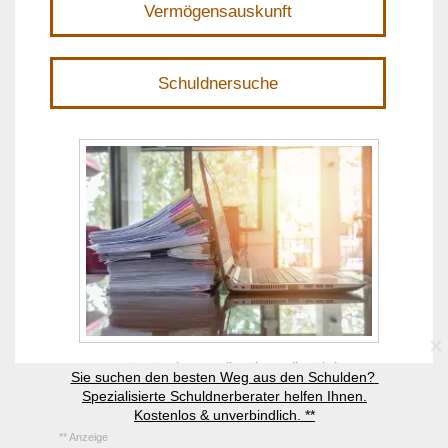
Vermögensauskunft
Schuldnersuche
Vor einer Einzelzwangsvollstreckung sollte sich der
Sie suchen den besten Weg aus den Schulden? 
Gläubiger umfassend über die Vermögensverhältnisse des
Spezialisierte Schuldnerberater helfen Ihnen.

Kostenlos & unverbindlich. **
Schuldners informieren.
** Anzeige