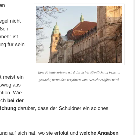
en
Regel nicht
oßen
lmehr ist
ng für sein
n
Eine Privatinsolvenz wird durch Veröffentlichung bekannt
t meist ein
gemacht, wenn das Verfahren vom Gericht eröffnet wird.
usweg aus
ation. Wie
uch
bei der
lichung
darüber, dass der Schuldner ein solches
g auf sich hat, wo sie erfolgt und
welche Angaben