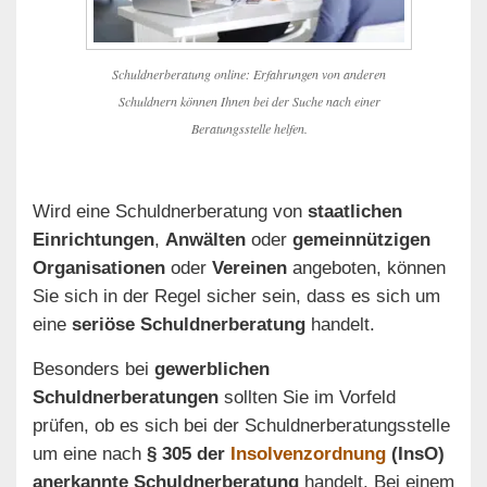
Schuldnerberatung online: Erfahrungen von anderen
Schuldnern können Ihnen bei der Suche nach einer
Beratungsstelle helfen.
Wird eine Schuldnerberatung von
staatlichen
Einrichtungen
,
Anwälten
oder
gemeinnützigen
Organisationen
oder
Vereinen
angeboten, können
Sie sich in der Regel sicher sein, dass es sich um
eine
seriöse Schuldnerberatung
handelt.
Besonders bei
gewerblichen
Schuldnerberatungen
sollten Sie im Vorfeld
prüfen, ob es sich bei der Schuldnerberatungsstelle
um eine nach
§ 305 der
Insolvenzordnung
(InsO)
anerkannte Schuldnerberatung
handelt. Bei einem