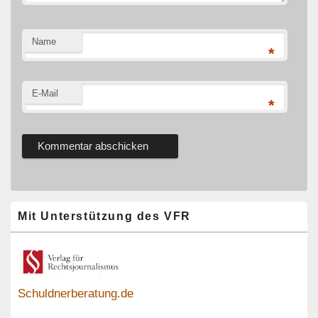
Name
*
E-Mail
*
Primärer
Mit Unterstützung des VFR
Seitenleisten-
Widgetbereich
Schuldnerberatung.de