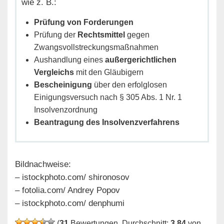
wie z. B.:
Prüfung von Forderungen
Prüfung der
Rechtsmittel
gegen
Zwangsvollstreckungsmaßnahmen
Aushandlung eines
außergerichtlichen
Vergleichs
mit den Gläubigern
Bescheinigung
über den erfolglosen
Einigungsversuch nach § 305 Abs. 1 Nr. 1
Insolvenzordnung
Beantragung des Insolvenzverfahrens
Bildnachweise:
– istockphoto.com/ shironosov
– fotolia.com/ Andrey Popov
– istockphoto.com/ denphumi
(
31
Bewertungen, Durchschnitt:
3,84
von