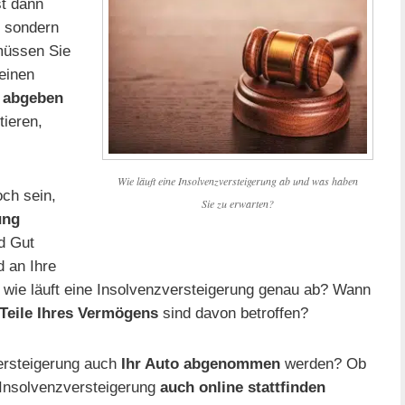
st dann
, sondern
müssen Sie
einen
 abgeben
tieren,
Wie läuft eine Insolvenzversteigerung ab und was haben
och sein,
Sie zu erwarten?
ung
d Gut
d an Ihre
wie läuft eine Insolvenzversteigerung genau ab? Wann
Teile Ihres Vermögens
sind davon betroffen?
ersteigerung auch
Ihr Auto abgenommen
werden? Ob
 Insolvenzversteigerung
auch online stattfinden