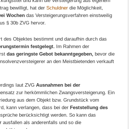
eckungstitel und kann die Versteigerung aus eigenem
rag bewilligt, hat der
Schuldner
die Möglichkeit,
zwei Wochen
das Versteigerungsverfahren einstweilig
aus § 30b ZVG hervor.
rt des Objektes bestimmt und daraufhin durch das
erungstermin festgelegt.
Im Rahmen der
rst
das geringste Gebot bekanntgegeben,
bevor die
Insolvenzversteigerer an den Meistbietenden verkauft
erdings laut ZVG
Ausnahmen bei der
nsatz zur herkömmlichen Zwangsversteigerung. Ein
friedung aus dem Objekt bzw. Grundstück vom
rd, kann verlangen, dass bei der
Feststellung des
sprüche berücksichtigt werden. So kann das
r
ausfallen als anderenfalls und so die