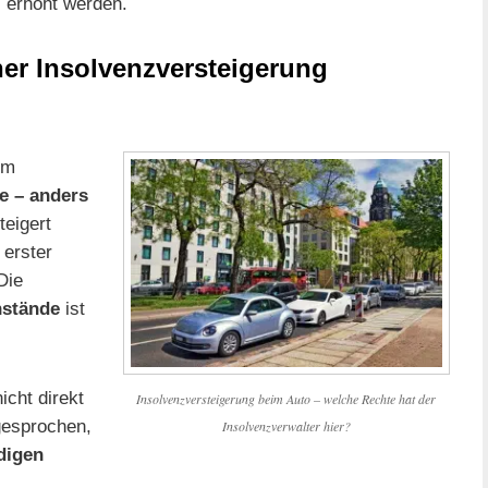
 erhöht werden.
er Insolvenzversteigerung
im
e – anders
teigert
 erster
Die
nstände
ist
icht direkt
Insolvenzversteigerung beim Auto – welche Rechte hat der
gesprochen,
Insolvenzverwalter hier?
digen