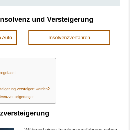
Insolvenz und Versteigerung
m Auto
Insolvenzverfahren
engefasst
teigerung versteigert werden?
olvenzversteigerungen
nzversteigerung
Während eines Insolvenzverfahrens geben