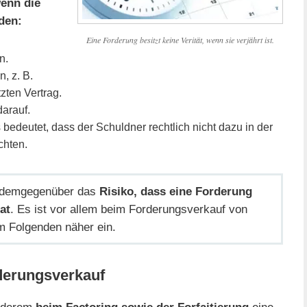
enn die
den:
Eine Forderung besitzt keine Verität, wenn sie verjährt ist.
n.
, z. B.
tzten Vertrag.
arauf.
 bedeutet, dass der Schuldner rechtlich nicht dazu in der
chten.
 demgegenüber das
Risiko, dass eine Forderung
at
. Es ist vor allem beim Forderungsverkauf von
m Folgenden näher ein.
rderungsverkauf
anderem
beim Factoring sowie der Forfaitierung
eine