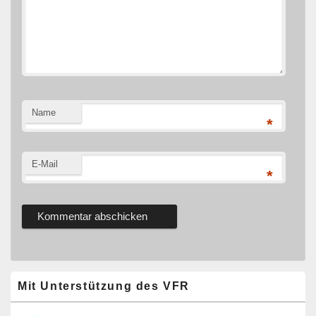
Name
*
E-Mail
*
Primärer
Mit Unterstützung des VFR
Seitenleisten-
Widgetbereich