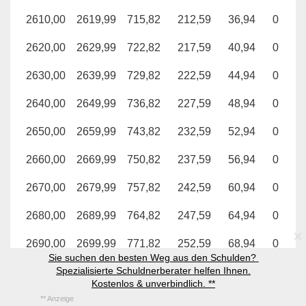
2610,00
2619,99
715,82
212,59
36,94
0
2620,00
2629,99
722,82
217,59
40,94
0
2630,00
2639,99
729,82
222,59
44,94
0
2640,00
2649,99
736,82
227,59
48,94
0
2650,00
2659,99
743,82
232,59
52,94
0
2660,00
2669,99
750,82
237,59
56,94
0
2670,00
2679,99
757,82
242,59
60,94
0
2680,00
2689,99
764,82
247,59
64,94
0
2690,00
2699,99
771,82
252,59
68,94
0
Sie suchen den besten Weg aus den Schulden? 
Spezialisierte Schuldnerberater helfen Ihnen.

2700,00
2709,99
778,82
257,59
72,94
0
Kostenlos & unverbindlich. **
2710,00
2719,99
785,82
262,59
76,94
0
** Anzeige