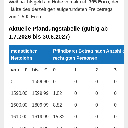
Weihnachtsgelds in Höhe von aktuell
795 Euro
, der
Hälfte des derzeitigen aufgerundeten Freibetrags
von 1.590 Euro.
Aktuelle Pfändungstabelle (gültig ab
1.7.2026 bis 30.6.2027)
monatlicher
Pfänd­barer Be­trag nach An­zahl der
Nettolohn
rech­tig­ten Per­so­nen
von ... €
bis ... €
0
1
2
3
0
1589,90
0
0
0
0
1590,00
1599,99
1,82
0
0
0
1600,00
1609,99
8,82
0
0
0
1610,00
1619,99
15,82
0
0
0