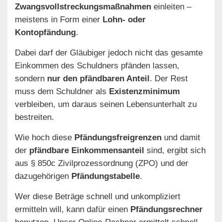
Zwangsvollstreckungsmaßnahmen
einleiten –
meistens in Form einer
Lohn- oder
Kontopfändung
.
Dabei darf der Gläubiger jedoch nicht das gesamte
Einkommen des Schuldners pfänden lassen,
sondern
nur den pfändbaren Anteil
. Der Rest
muss dem Schuldner als
Existenzminimum
verbleiben, um daraus seinen Lebensunterhalt zu
bestreiten.
Wie hoch diese
Pfändungsfreigrenzen
und damit
der
pfändbare Einkommensanteil
sind, ergibt sich
aus § 850c Zivilprozessordnung (ZPO) und der
dazugehörigen
Pfändungstabelle
.
Wer diese Beträge schnell und unkompliziert
ermitteln will, kann dafür einen
Pfändungsrechner
benutzen. Unser Online-Rechner ermittelt schnell