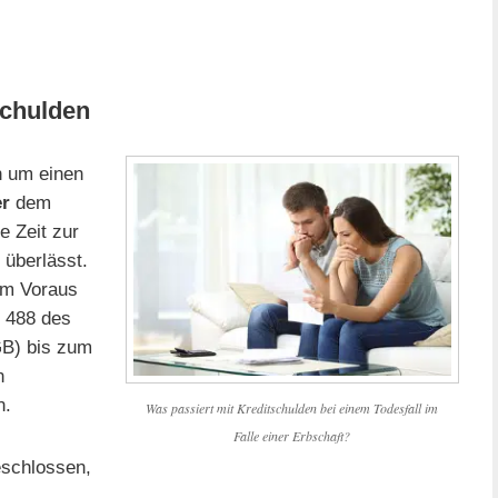
schulden
h um einen
er
dem
e Zeit zur
 überlässt.
im Voraus
 488 des
B) bis zum
n
n.
Was passiert mit Kreditschulden bei einem Todesfall im
Falle einer Erbschaft?
schlossen,