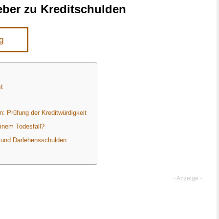
eber zu Kreditschulden
g
t
: Prüfung der Kreditwürdigkeit
einem Todesfall?
 und Darlehensschulden