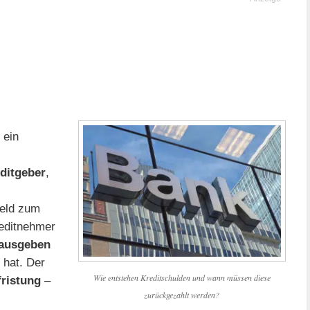
 ein
ditgeber
,
eld zum
reditnehmer
ausgeben
 hat. Der
Wie entstehen Kreditschulden und wann müssen diese
fristung
–
zurückgezahlt werden?