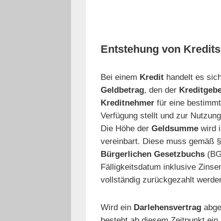
Entstehung von Kredit
Bei einem
Kredit
handelt es sic
Geldbetrag
, den der
Kreditgeb
Kreditnehmer
für eine bestimmt
Verfügung stellt und zur Nutzung
Die Höhe der
Geldsumme
wird 
vereinbart. Diese muss gemäß §
Bürgerlichen Gesetzbuchs
(BG
Fälligkeitsdatum inklusive Zinse
vollständig zurückgezahlt werde
Wird ein
Darlehensvertrag
abge
besteht ab diesem Zeitpunkt ein