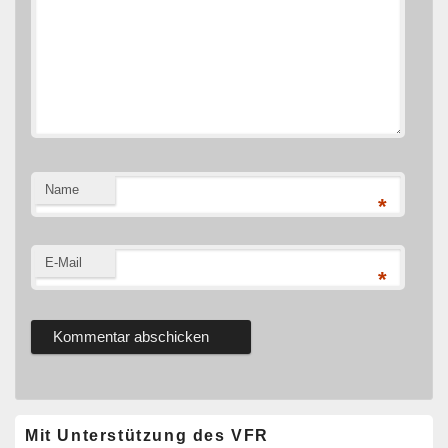
Name
*
E-Mail
*
Primärer
Mit Unterstützung des VFR
Seitenleisten-