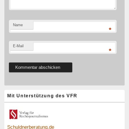
Name
*
E-Mail
*
Primärer
Mit Unterstützung des VFR
Seitenleisten-
Widgetbereich
Schuldnerberatung.de