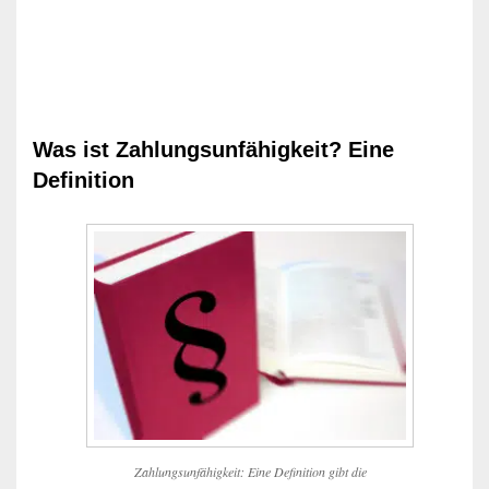
Was ist Zahlungsunfähigkeit? Eine
Definition
Zahlungsunfähigkeit: Eine Definition gibt die