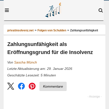
privatinsolvenz.net
Folgen von Schulden
Zahlungsunfähigkeit
Zahlungsunfähigkeit als
Eröffnungsgrund für die Insolvenz
Von
Sascha Münch
Letzte Aktualisierung am: 29. Januar 2026
5
Minuten
Geschätzte Lesezeit:
Kommentare