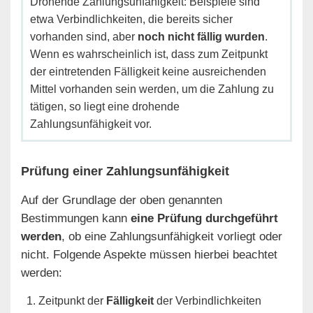
Drohende Zahlungsunfähigkeit: Beispiele sind
etwa Verbindlichkeiten, die bereits sicher
vorhanden sind, aber
noch nicht fällig wurden
.
Wenn es wahrscheinlich ist, dass zum Zeitpunkt
der eintretenden Fälligkeit keine ausreichenden
Mittel vorhanden sein werden, um die Zahlung zu
tätigen, so liegt eine drohende
Zahlungsunfähigkeit vor.
Prüfung einer Zahlungsunfähigkeit
Auf der Grundlage der oben genannten
Bestimmungen kann
eine Prüfung durchgeführt
werden
, ob eine Zahlungsunfähigkeit vorliegt oder
nicht. Folgende Aspekte müssen hierbei beachtet
werden:
Zeitpunkt der
Fälligkeit
der Verbindlichkeiten