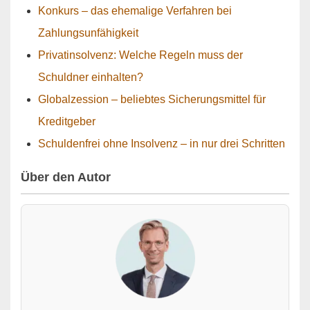
Konkurs – das ehemalige Verfahren bei
Zahlungsunfähigkeit
Privatinsolvenz: Welche Regeln muss der
Schuldner einhalten?
Globalzession – beliebtes Sicherungsmittel für
Kreditgeber
Schuldenfrei ohne Insolvenz – in nur drei Schritten
Über den Autor