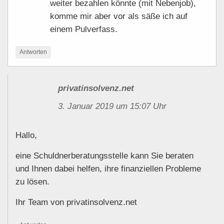
weiter bezahlen könnte (mit Nebenjob),
komme mir aber vor als säße ich auf
einem Pulverfass.
Antworten
privatinsolvenz.net
3. Januar 2019 um 15:07 Uhr
Hallo,
eine Schuldnerberatungsstelle kann Sie beraten
und Ihnen dabei helfen, ihre finanziellen Probleme
zu lösen.
Ihr Team von privatinsolvenz.net