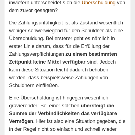
inwiefern unterscheidet sich die
Überschuldung
von
dem zuvor gesagten?
Die Zahlungsunfähigkeit ist als Zustand wesentlich
weniger schwerwiegend für den Schuldner als eine
Überschuldung. Bei ersterer geht es nämlich in
erster Linie darum, dass für die Erfüllung der
Zahlungsverpflichtungen
zu einem bestimmten
Zeitpunkt keine Mittel verfügbar
sind. Jedoch
kann diese Situation leicht dadurch behoben
werden, dass beispielsweise Zahlungen von
Schuldnern einfließen.
Eine Überschuldung ist hingegen wesentlich
gravierender: Bei einer solchen
übersteigt die
Summe der Verbindlichkeiten das verfügbare
Vermögen
. Hier ist also eine Situation gegeben, die
in der Regel nicht so einfach und schnell wieder