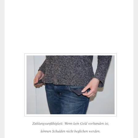
Zahlungsunfähigkeit: Wenn kein Geld vorhanden ist,
können Schulden nicht beglichen werden.