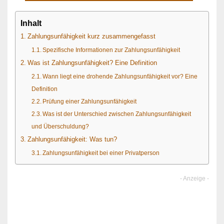
Inhalt
Zahlungsunfähigkeit kurz zusammengefasst
Spezifische Informationen zur Zahlungsunfähigkeit
Was ist Zahlungsunfähigkeit? Eine Definition
Wann liegt eine drohende Zahlungsunfähigkeit vor? Eine
Definition
Prüfung einer Zahlungsunfähigkeit
Was ist der Unterschied zwischen Zahlungsunfähigkeit
und Überschuldung?
Zahlungsunfähigkeit: Was tun?
Zahlungsunfähigkeit bei einer Privatperson