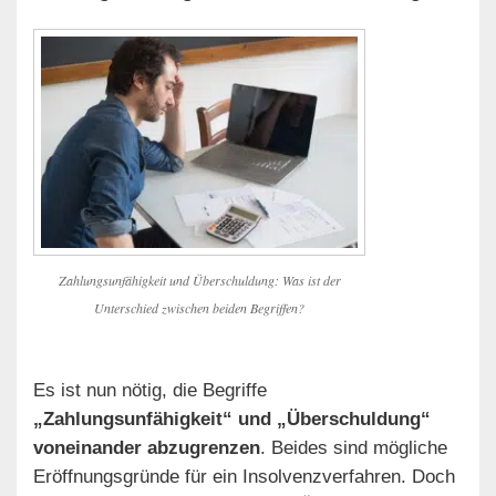
Zahlungsunfähigkeit und Überschuldung: Was ist der
Unterschied zwischen beiden Begriffen?
Es ist nun nötig, die Begriffe
„Zahlungsunfähigkeit“ und „Überschuldung“
voneinander abzugrenzen
. Beides sind mögliche
Eröffnungsgründe für ein Insolvenzverfahren. Doch