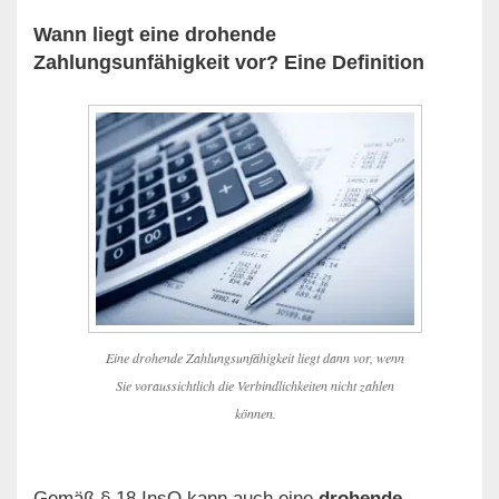
Wann liegt eine drohende
Zahlungsunfähigkeit vor? Eine Definition
Eine drohende Zahlungsunfähigkeit liegt dann vor, wenn
Sie voraussichtlich die Verbindlichkeiten nicht zahlen
können.
Gemäß § 18 InsO kann auch eine
drohende