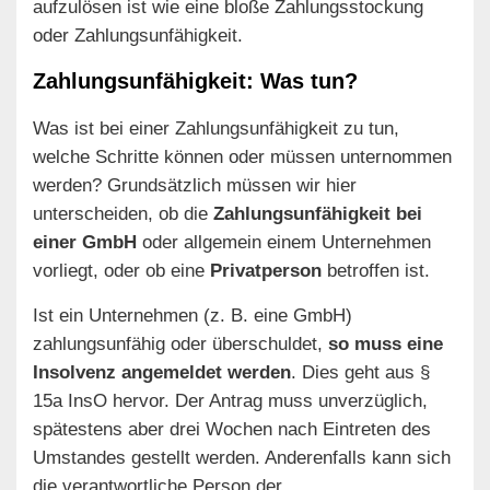
aufzulösen ist wie eine bloße Zahlungsstockung
oder Zahlungsunfähigkeit.
Zahlungsunfähigkeit: Was tun?
Was ist bei einer Zahlungsunfähigkeit zu tun,
welche Schritte können oder müssen unternommen
werden? Grundsätzlich müssen wir hier
unterscheiden, ob die
Zahlungsunfähigkeit bei
einer GmbH
oder allgemein einem Unternehmen
vorliegt, oder ob eine
Privatperson
betroffen ist.
Ist ein Unternehmen (z. B. eine GmbH)
zahlungsunfähig oder überschuldet,
so muss eine
Insolvenz angemeldet werden
. Dies geht aus §
15a InsO hervor. Der Antrag muss unverzüglich,
spätestens aber drei Wochen nach Eintreten des
Umstandes gestellt werden. Anderenfalls kann sich
die verantwortliche Person der