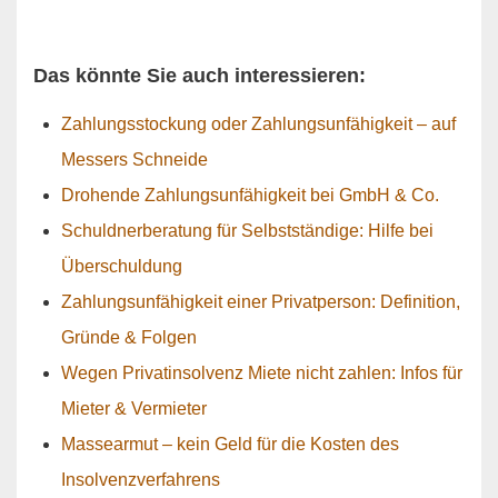
Das könnte Sie auch interessieren:
Zahlungsstockung oder Zahlungsunfähigkeit – auf
Messers Schneide
Drohende Zahlungsunfähigkeit bei GmbH & Co.
Schuldnerberatung für Selbstständige: Hilfe bei
Überschuldung
Zahlungsunfähigkeit einer Privatperson: Definition,
Gründe & Folgen
Wegen Privatinsolvenz Miete nicht zahlen: Infos für
Mieter & Vermieter
Massearmut – kein Geld für die Kosten des
Insolvenzverfahrens