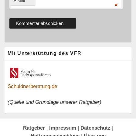
E-Mail
*
Primärer
Mit Unterstützung des VFR
Seitenleisten-
Widgetbereich
Schuldnerberatung.de
(Quelle und Grundlage unserer Ratgeber)
Ratgeber
|
Impressum
|
Datenschutz
|
Haftungsausschluss
|
Über uns