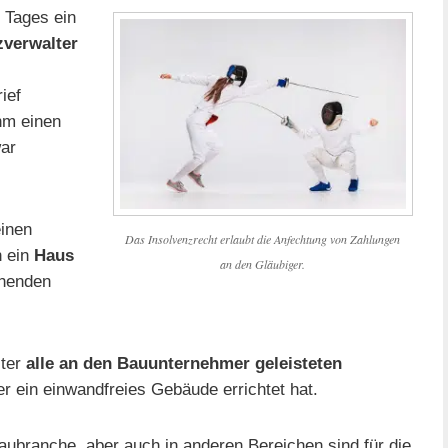
 Tages ein
zverwalter
ief
hm einen
ar
inen
Das Insolvenzrecht erlaubt die Anfechtung von Zahlungen
n ein
Haus
an den Gläubiger.
chenden
lter
alle an den Bauunternehmer geleisteten
er ein einwandfreies Gebäude errichtet hat.
Baubranche, aber auch in anderen Bereichen sind für die