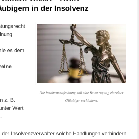
ubigern in der Insolvenz
htungsrecht
dnung
sie es dem
n
zelne
Die Insolvenzanfechtung soll eine Bevorzugung einzelner
 z. B.
Gläubiger verhindern.
unter Wert
.
 der Insolvenzverwalter solche Handlungen verhindern