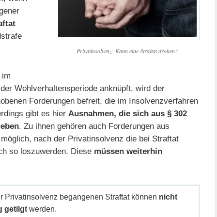
ngener
aftat
strafe
Privatinsolvenz: Kann eine Straftat drohen?
 im
 der Wohlverhaltensperiode anknüpft, wird der
obenen Forderungen befreit, die im Insolvenzverfahren
erdings gibt es hier
Ausnahmen, die sich aus § 302
geben
. Zu ihnen gehören auch Forderungen aus
möglich, nach der Privatinsolvenz die bei Straftat
ch so loszuwerden. Diese
müssen weiterhin
er Privatinsolvenz begangenen Straftat können
nicht
 getilgt
werden.