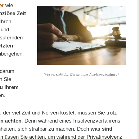
er
wie
aziöse Zeit
Ihren
und
usufernden
etzten
bergehen.
 darum
Was versteht das Gesetz unter Insolvenzstraftaten?
n Sie
u ihrem
n.
 der viel Zeit und Nerven kostet, müssen Sie trotz
ln achten
. Denn während eines Insolvenzverfahrens
heiten, sich strafbar zu machen. Doch
was sind
müssen Sie achten, um während der Privatinsolvenz