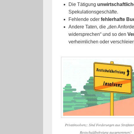
Die Tätigung
unwirtschaftlic
Spekulationsgeschäfte.
Fehlende oder
fehlerhafte B
Andere Taten, die „den Anford
widersprechen“ und so den
Ver
verheimlichen oder verschleier
Privatinsolvenz: Sind Forderungen aus Straftate
Restschuldbefreiung ausgenommen?