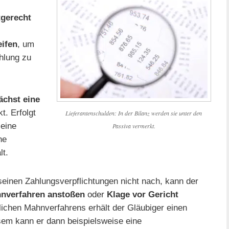
tgerecht
ifen
, um
hlung zu
ächst eine
t. Erfolgt
Lieferantenschulden: In der Bilanz werden sie unter den
 eine
Passiva vermerkt.
he
t.
einen Zahlungsverpflichtungen nicht nach, kann der
hnverfahren anstoßen
oder
Klage vor Gericht
lichen Mahnverfahrens erhält der Gläubiger einen
sem kann er dann beispielsweise eine