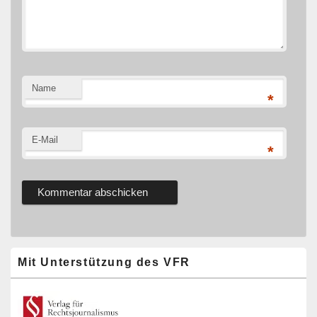
Name
*
E-Mail
*
Primärer
Mit Unterstützung des VFR
Seitenleisten-
Widgetbereich